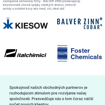
zastúpenie nemeckej firmy - BALVER ZINN predávajúcej
bezolovnaté cínové spájky všetkých druhov, zinkové
anódy a ostatné kovy ako meď, cín, nikel atď.
Spokojnosť našich obchodných partnerov je
rozhodujúcim stimulom pre rozvíjanie našej
spoločnosti. Presvedčuje nás o tom čoraz väčší
počet nových klientov.