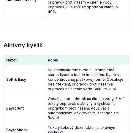
prípravok proti riasam + čírenie vody.
Prípravok Plus znížuje spotrebu chlóru o
40%.
Aktívny kyslík
Názov
Popis
So stabilizátorom tvrdosti . Kompletná
starostlivosť o bazén bez chlóru. Kyslík v
Soft & Easy
koncentrovanej práškovej forme. Obsahuje
dezinfektant, prípravok proti riasam a
prípravok na čírenie vody. Stabilizuje pH.
Obsahuje prostriedok na čírenie vody. 2-v-1
tekutý prípravok s aktívnym kyslíkom a
BayroSoft
prípravkom proti riasam. Používať s
automatickými dávkovacími zariadeniami
Bayrol.
Tekutý šokový dezinfektant s aktívnym
BayroShock
kyslíkom.