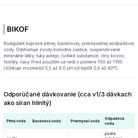
BIKOF
Koalgulant kúprave pitnej, bazénovej, priemyselnej aodpadovej
vody. Odstraňuje zvody koloidne častice, suspendované
minerálne látky, tuky aoleje, ľudské substancie, ióny kovov,
fosfáty, riasy. Pred použitím sa riedi v pomere 1:50 až 1:100.
Učinkuje vrozmedzí 5,5 až 9,0 pH od teplôt 0,5 až 40°C.
Odporúčané dávkovanie (cca v1/3 dávkach
ako síran hlinitý)
Odpadová
Pitná voda
Bazénová voda
Priemysel.voda
voda
podľa