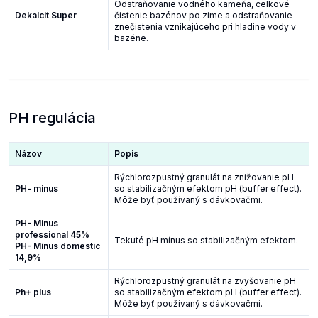
Odstraňovanie vodného kameňa, celkové
Dekalcit Super
čistenie bazénov po zime a odstraňovanie
znečistenia vznikajúceho pri hladine vody v
bazéne.
PH regulácia
Názov
Popis
Rýchlorozpustný granulát na znižovanie pH
PH- minus
so stabilizačným efektom pH (buffer effect).
Môže byť používaný s dávkovačmi.
PH- Minus
professional 45%
Tekuté pH mínus so stabilizačným efektom.
PH- Minus domestic
14,9%
Rýchlorozpustný granulát na zvyšovanie pH
Ph+ plus
so stabilizačným efektom pH (buffer effect).
Môže byť používaný s dávkovačmi.