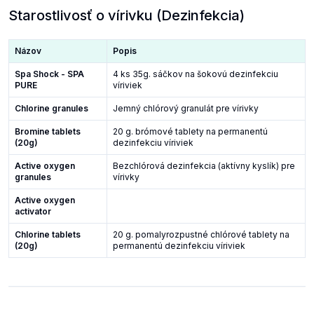
Starostlivosť o vírivku (Dezinfekcia)
Názov
Popis
Spa Shock - SPA
4 ks 35g. sáčkov na šokovú dezinfekciu
PURE
víriviek
Chlorine granules
Jemný chlórový granulát pre vírivky
Bromine tablets
20 g. brómové tablety na permanentú
(20g)
dezinfekciu víriviek
Active oxygen
Bezchlórová dezinfekcia (aktívny kyslík) pre
granules
vírivky
Active oxygen
activator
Chlorine tablets
20 g. pomalyrozpustné chlórové tablety na
(20g)
permanentú dezinfekciu víriviek