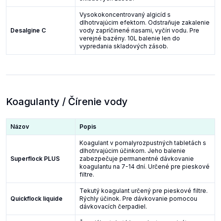
Vysokokoncentrovaný algicíd s
dlhotrvajúcim efektom. Odstraňuje zakalenie
Desalgine C
vody zapríčinené riasami, vyčíri vodu. Pre
verejné bazény. 10L balenie len do
vypredania skladových zásob.
Koagulanty / Čírenie vody
Názov
Popis
Koagulant v pomalyrozpustných tabletách s
dlhotrvajúcim účinkom. Jeho balenie
Superflock PLUS
zabezpečuje permanentné dávkovanie
koagulantu na 7-14 dní. Určené pre pieskové
filtre.
Tekutý koagulant určený pre pieskové filtre.
Quickflock liquide
Rýchly účinok. Pre dávkovanie pomocou
dávkovacích čerpadiel.