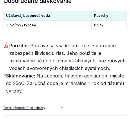
Odporúčané dávkovanie
Užitková, bazénová voda
Povrchy
3-5g/m3 / týždeň
0,5 %
Použitie:
Používa sa všade tam, kde je potrebné
zabezpečiť likvidáciu rias. Jeho použitie je
mimoriadne účinné hlavne vúžitkových, bazénových
vodách avotvorených chladiacich systémoch.
Skladovanie:
Na suchom, tmavom achladnom mieste
do 25oC. Zaručná doba je minimálne 1 rok od dátumu
výroby.
Bezpečnostné predpisy