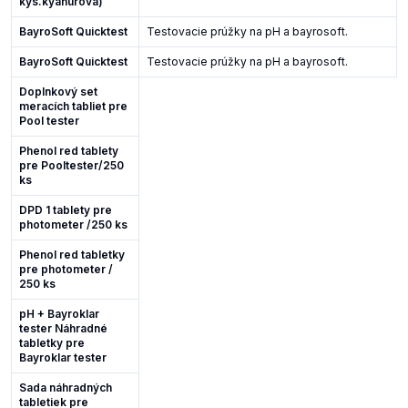
kys.kyanurová)
BayroSoft Quicktest
Testovacie prúžky na pH a bayrosoft.
BayroSoft Quicktest
Testovacie prúžky na pH a bayrosoft.
Doplnkový set
meracích tabliet pre
Pool tester
Phenol red tablety
pre Pooltester/250
ks
DPD 1 tablety pre
photometer /250 ks
Phenol red tabletky
pre photometer /
250 ks
pH + Bayroklar
tester Náhradné
tabletky pre
Bayroklar tester
Sada náhradných
tabletiek pre