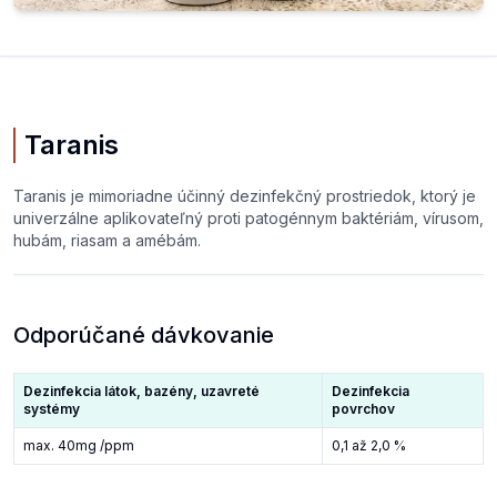
Taranis
Taranis je mimoriadne účinný dezinfekčný prostriedok, ktorý je
univerzálne aplikovateľný proti patogénnym baktériám, vírusom,
hubám, riasam a amébám.
Odporúčané dávkovanie
Dezinfekcia látok, bazény, uzavreté
Dezinfekcia
systémy
povrchov
max. 40mg /ppm
0,1 až 2,0 %