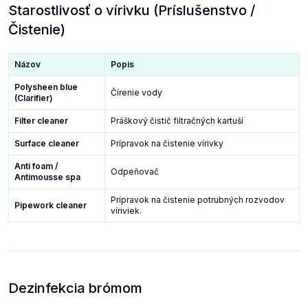
Starostlivosť o vírivku (Príslušenstvo /
Čistenie)
Názov
Popis
Polysheen blue
Čírenie vody
(Clarifier)
Filter cleaner
Práškový čistič filtračných kartuší
Surface cleaner
Prípravok na čistenie vírivky
Anti foam /
Odpeňovač
Antimousse spa
Prípravok na čistenie potrubných rozvodov
Pipework cleaner
víriviek.
Dezinfekcia brómom