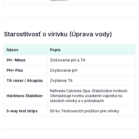
Starostlivosť o vírivku (Úprava vody)
Názov
Popis
PH- Minus
Znižovanie pH a TA
PH+ Plus
Zvyšovanie pH
TA raiser / Alcaplus
Zvýšenie TA
Náhrada Calcinex Spa. Stabilizátor tvrdosti.
Hardness Stabiliser
Obmädzuje tvorbu usadenín vápnika na
stenách vírivky a v potrubiach
5-way test strips
50 ks Testovacích prúžkov pre vírivky