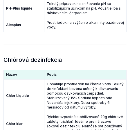
Tekutý prípravok na znižovanie pH so
PH-Plus liquide
stabilizujúcim účinkom na pH. Použitie iba s
dávkovacími čerpadlami.
Prostriedok na zvýšenie alkalimity bazénovej
Alcaplus
vody.
Chlórová dezinfekcia
Názov
Popis
Obsahuje prostriedok na čírenie vody.Tekutý
dezinfektant bazéna určený k dávkovaniu
pomocou dávkovacích čerpadiel.
ChloriLiquide
Stabilizovaný 15% Sodium hypochlorid.
Nezanáša injektory. Doba spotreby 6
mesiacov od dátumu výroby.
Rýchlorozpustné stabilizované 20g chlórové
tablety (trichlor). Ideálne pre nárazovú
Chloriklar
šokovú dezinfekciu. Nemôže byť používaný