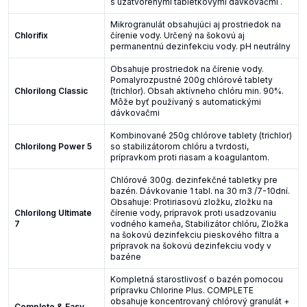
s uzatvorenými tabletkovými dávkovačmi .
Mikrogranulát obsahujúci aj prostriedok na
Chlorifix
čírenie vody. Určený na šokovú aj
permanentnú dezinfekciu vody. pH neutrálny
Obsahuje prostriedok na čírenie vody.
Pomalyrozpustné 200g chlórové tablety
Chlorilong Classic
(trichlor). Obsah aktívneho chlóru min. 90%.
Môže byť používaný s automatickými
dávkovačmi
Kombinované 250g chlórove tablety (trichlor)
Chlorilong Power 5
so stabilizátorom chlóru a tvrdosti,
prípravkom proti riasam a koagulantom.
Chlórové 300g. dezinfekčné tabletky pre
bazén. Dávkovanie 1 tabl. na 30 m3 /7-10dní.
Obsahuje: Protiriasovú zložku, zložku na
Chlorilong Ultimate
čírenie vody, prípravok proti usadzovaniu
7
vodného kameňa, Stabilizátor chlóru, Zložka
na šokovú dezinfekciu pieskového filtra a
prípravok na šokovú dezinfekciu vody v
bazéne
Kompletná starostlivosť o bazén pomocou
prípravku Chlorine Plus. COMPLETE
obsahuje koncentrovaný chlórový granulát +
Complete & Easy