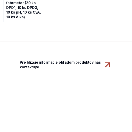
fotometer (20 ks
DPD1, 10 ks DPD3,
10 ks pH, 10 ks CyA,
10 ks Alka)
Pre bližšie informácie ohľadom produktov nás
kontaktujte