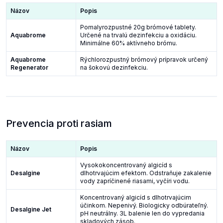
Názov
Popis
Pomalyrozpustné 20g brómové tablety.
Aquabrome
Určené na trvalú dezinfekciu a oxidáciu.
Minimálne 60% aktívneho brómu.
Aquabrome
Rýchlorozpustný brómový prípravok určený
Regenerator
na šokovú dezinfekciu.
Prevencia proti rasiam
Názov
Popis
Vysokokoncentrovaný algicíd s
Desalgine
dlhotrvajúcim efektom. Odstraňuje zakalenie
vody zapríčinené riasami, vyčíri vodu.
Koncentrovaný algicíd s dlhotrvajúcim
účinkom. Nepenivý. Biologicky odbúrateľný.
Desalgine Jet
pH neutrálny. 3L balenie len do vypredania
skladových zásob.