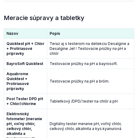
Meracie súpravy a tabletky
Názov
Popis
Quicktest pH + Chlor
Teraz aj s testerom na detekciu Desalgine a
+ Protiriasové
Desalgine Jet ! Testovacie prúžky na pH a
prípravky
chlór
BayroSoft Quicktest
Testovacie prúžky na pH a bayrosoft.
Aquabrome
Quicktest +
Testovacie prúžky na pH a bróm.
Protiriasové
prípravky
Pool Tester DPD pH
Tabletkový /DPD/ tester na chlór a pH
+ Chlor/chlorine
Elektronický
fotometer (meranie
pH, voľný chlór,
Digitálny tester meranie pH, voľný chlór,
celkový chlór,
celkový chlór, alkalinita a kys.kyanurová
alkalinita a