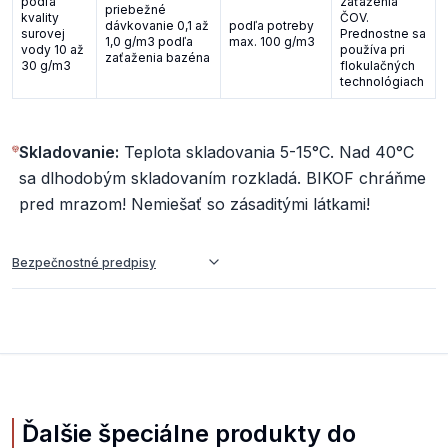
podľa
zaťaženia
priebežné
kvality
ČOV.
dávkovanie 0,1 až
podľa potreby
surovej
Prednostne sa
1,0 g/m3 podľa
max. 100 g/m3
vody 10 až
používa pri
zaťaženia bazéna
30 g/m3
flokulačných
technológiach
Skladovanie:
Teplota skladovania 5-15°C. Nad 40°C
sa dlhodobým skladovaním rozkladá. BIKOF chráňme
pred mrazom! Nemiešať so zásaditými látkami!
Bezpečnostné predpisy
Ďalšie špeciálne produkty do