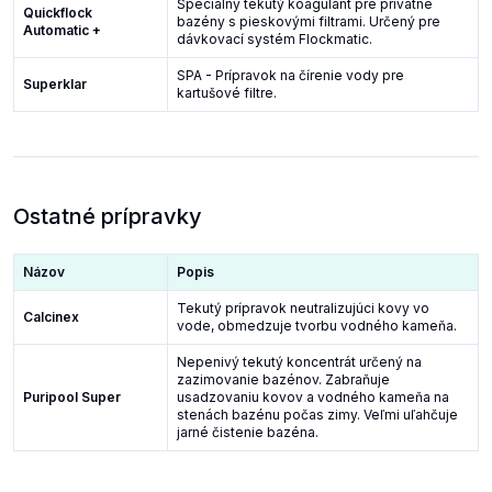
Špeciálny tekutý koagulant pre privátne
Quickflock
bazény s pieskovými filtrami. Určený pre
Automatic +
dávkovací systém Flockmatic.
SPA - Prípravok na čírenie vody pre
Superklar
kartušové filtre.
Ostatné prípravky
Názov
Popis
Tekutý prípravok neutralizujúci kovy vo
Calcinex
vode, obmedzuje tvorbu vodného kameňa.
Nepenivý tekutý koncentrát určený na
zazimovanie bazénov. Zabraňuje
Puripool Super
usadzovaniu kovov a vodného kameňa na
stenách bazénu počas zimy. Veľmi uľahčuje
jarné čistenie bazéna.